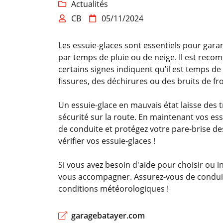
Actualités

Recopier le code ci-contre

CB
05/11/2024


Rafraîchir le captcha

Les essuie-glaces sont essentiels pour garant
En cochant cette case, vous consentez à recevoir nos propositions comme
par temps de pluie ou de neige. Il est reco
l'adresse email indiqué ci-dessus. Vous pouvez vous désinscrire à tout 
certains signes indiquent qu’il est temps de
utilisant
le formulaire de désinscription
.
fissures, des déchirures ou des bruits de f
Inscription
Un essuie-glace en mauvais état laisse des 
sécurité sur la route. En maintenant vos es
de conduite et protégez votre pare-brise d
vérifier vos essuie-glaces !
Si vous avez besoin d'aide pour choisir ou i
vous accompagner. Assurez-vous de conduire
conditions météorologiques !
garagebatayer.com