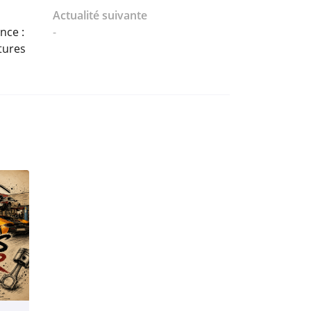
Actualité suivante
nce :
-
itures