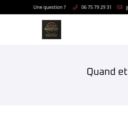
Une question ?
06 75 79 29 31
1, rue des Garennes
78550 HOUDAN
06 75 79 29 31
Quand et
Adresse email de réception
