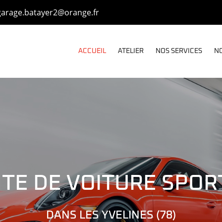
ACCUEIL
ATELIER
NOS SERVICES
NO
TE DE VOITURE SPOR
DANS LES YVELINES (78)