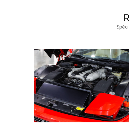
R
Spéci