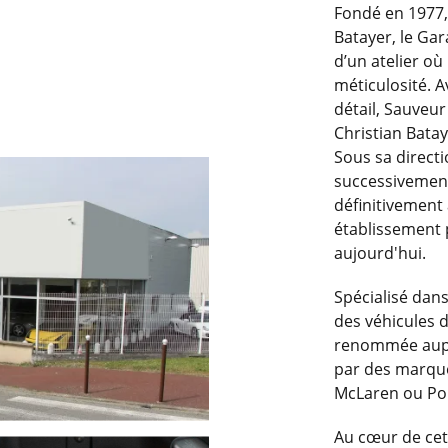
Fondé en 1977, 
Batayer, le Gar
d’un atelier où
méticulosité. A
détail, Sauveur 
Christian Batay
Sous sa direct
successivement 
définitivement
établissement 
aujourd'hui.
Spécialisé dans
des véhicules d
renommée auprè
par des marque
McLaren ou Po
Au cœur de cett