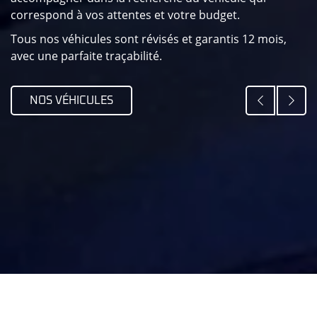
correspond à vos attentes et votre budget.
Tous nos véhicules sont révisés et garantis 12 mois,
avec une parfaite traçabilité.
Alfa Romeo Giulia Spider 1600
01/07/1962
3 172 Km
Essence
Manuelle
NOS VÉHICULES
Garantie 12
75 900 €