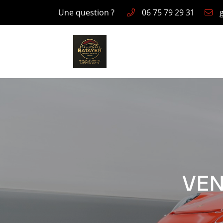
Une question ?
06 75 79 29 31
1, rue des Garennes
78550 HOUDAN
06 75 79 29 31
VEN
Adresse email de réception
