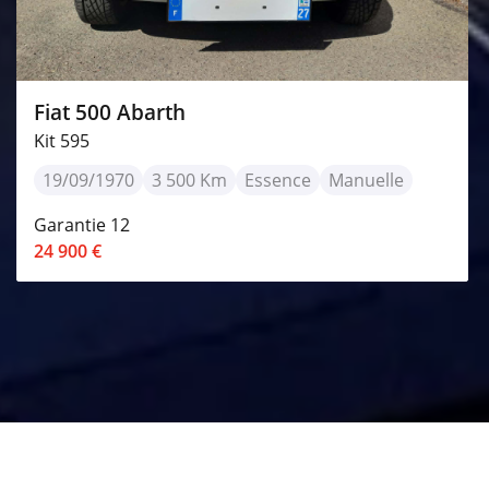
Fiat 500 Abarth
Kit 595
19/09/1970
3 500 Km
Essence
Manuelle
Garantie 12
24 900 €