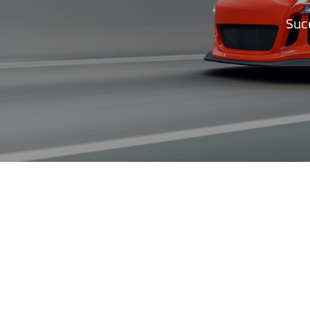
Recopier le code ci-contre

Suc
Rafraîchir le captcha

En cochant cette case, vous consentez à recevoir nos propositions comme
l'adresse email indiqué ci-dessus. Vous pouvez vous désinscrire à tout 
utilisant
le formulaire de désinscription
.
Inscription