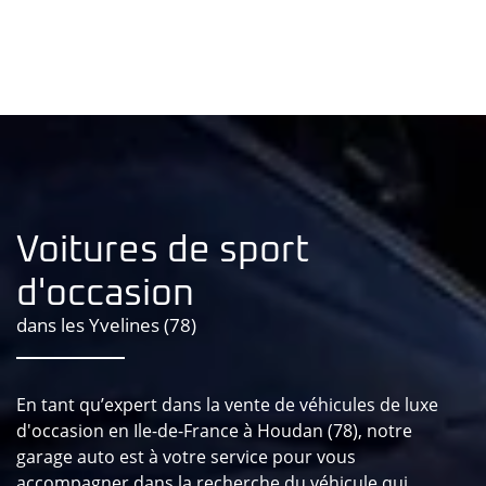
Voitures de sport
Notre coup de cœur !

d'occasion
dans les Yvelines (78)
En tant qu’expert dans la vente de véhicules de luxe
d'occasion en Ile-de-France à Houdan (78), notre
garage auto est à votre service pour vous
accompagner dans la recherche du véhicule qui