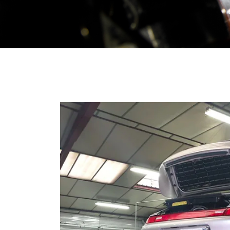
Recopier le code ci-contre

Rafraîchir le captcha

En cochant cette case, vous consentez à recevoir nos propositions comme
l'adresse email indiqué ci-dessus. Vous pouvez vous désinscrire à tout 
utilisant
le formulaire de désinscription
.
Inscription