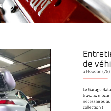
rciales à
moment en
Entreti
de véhi
à Houdan (78) 
Le Garage Batay
travaux mécani
nécessaires au
collection !