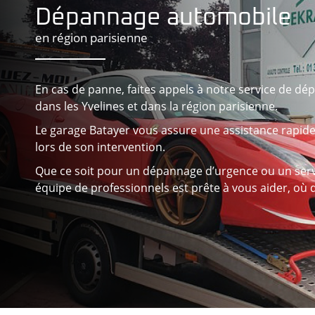
Dépannage automobile
en région parisienne
En cas de panne, faites appels à notre service de d
dans les Yvelines et dans la région parisienne.
Le garage Batayer vous assure une assistance rapide, 
lors de son intervention.
Que ce soit pour un dépannage d’urgence ou un servi
équipe de professionnels est prête à vous aider, où 