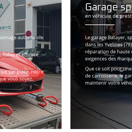
Garage sp
en véhicule de prest
épannage automobile
Le garage Batayer, sp
dans les Yvelines (78
réparation de haute 
fiable et efficace
exigences des marqu
Que ce soit pour une
ce sur place, notre
de carrosserie, le ga
que vous soyez.
maintenir votre véhi