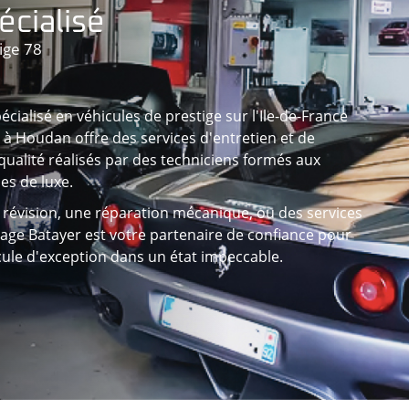
écialisé
ige 78
écialisé en véhicules de prestige sur l'Ile-de-France
) à Houdan offre des services d'entretien et de
qualité réalisés par des techniciens formés aux
es de luxe.
 révision, une réparation mécanique, ou des services
rage Batayer est votre partenaire de confiance pour
cule d'exception dans un état impeccable.