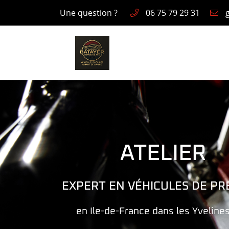
Une question ?
06 75 79 29 31
1, rue des Garennes
78550 HOUDAN
06 75 79 29 31
ATELIER
EXPERT EN VÉHICULES DE PR
Adresse email de réception

en Ile-de-France dans les Yvelines