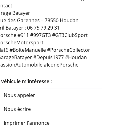
ntact
rage Batayer
rue des Garennes – 78550 Houdan
ril Batayer : 06 75 79 29 31
orsche
#911
#997GT3
#GT3ClubSport
orscheMotorsport
lat6
#BoiteManuelle
#PorscheCollector
arageBatayer
#Depuis1977
#Houdan
assionAutomobile
#IconePorsche
 véhicule m'intéresse :
Nous appeler
Nous écrire
Imprimer l'annonce