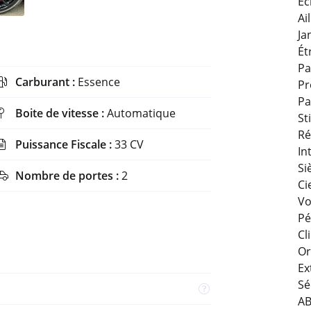
Éc
Ai
Ja
Ét
Pa
Carburant :
Essence

Pr
Pa
Boite de vitesse :
Automatique

St
Ré
Puissance Fiscale :
33 CV

In
Si
Nombre de portes :
2

Ci
Vo
Pé
Cl
Or
Ex
Sé
A