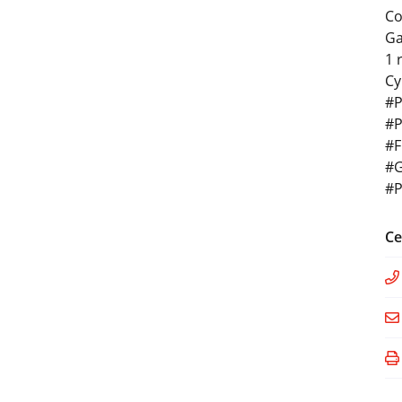
Co
Ga
1 
Cy
#P
#P
#F
#G
#P
Ce