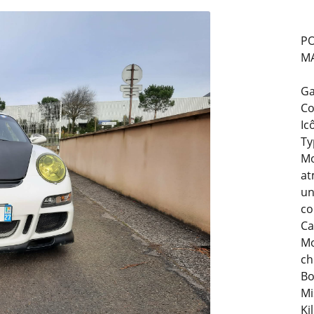
31
décembre
1996.
PO
e
embre
MA
.
rciales à
moment en
Ga
Co
Ic
Ty
Mo
at
un
co
Ca
Mo
ch
Bo
Mi
Ki