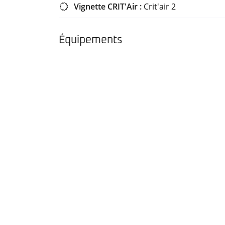
Vignette CRIT'Air :
Crit'air 2

Crit’Air
pour les
véhicules
Équipements
particuliers
: