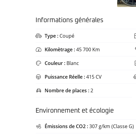
Découvrez
toutes les
informations
Informations générales
utiles sur
le site du
Type :
Coupé
ministère

de la
Kilomètrage :
45 700 Km

Transition
écologique
Couleur :
Blanc

et
solidaire
Puissance Réelle :
415 CV

en vous
rendant
Nombre de places :
2

sur
ecologique-
solidaire.gouv.fr
.
Environnement et écologie
Il existe
Émissions de CO2 :
307 g/km (Classe G)
aujourd'hui

6 vignettes