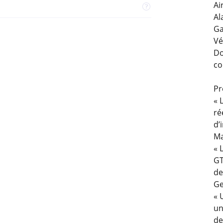
Ai
Al
Ga
Vé
Do
co
Pr
« 
ré
d’
Ma
« 
GT
de
Ge
« 
un
de