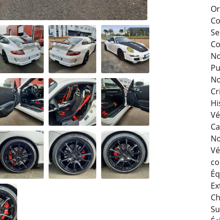
Or
Co
Se
Co
No
Pu
No
Cri
Hi
Vé
Ca
No
Vé
co
Éq
Ex
Ch
Su