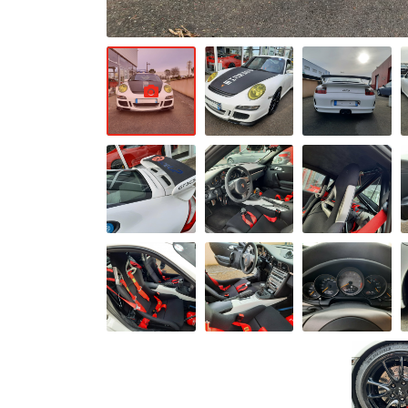
circulation
restreinte,
cliquez ici
pour voir
la liste des
zones
concernées
.
Il autorise
également
de circuler
en cas de
pic de
pollution,
lorsque le
préfet
autorise la
circulation
différenciée.