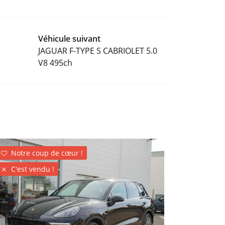
Véhicule suivant
JAGUAR F-TYPE S CABRIOLET 5.0
V8 495ch
PORSCHE
Notre coup de cœur !

3.0 S E-HYB
C'est vendu !
À vendre : P

Hybrid Tipt
Mise en cir
hybride rec
efficacité