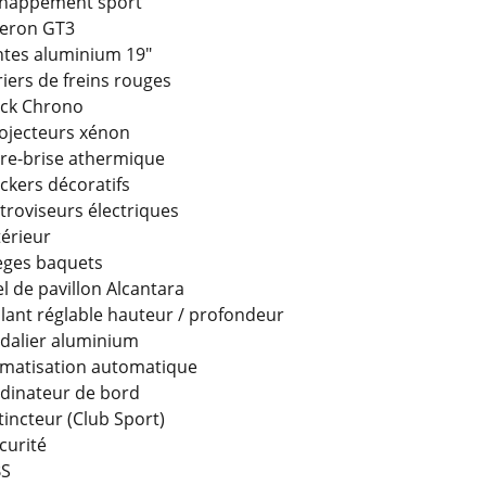
happement sport
leron GT3
ntes aluminium 19"
riers de freins rouges
ck Chrono
ojecteurs xénon
re-brise athermique
ickers décoratifs
troviseurs électriques
térieur
èges baquets
el de pavillon Alcantara
lant réglable hauteur / profondeur
dalier aluminium
imatisation automatique
dinateur de bord
tincteur (Club Sport)
curité
BS