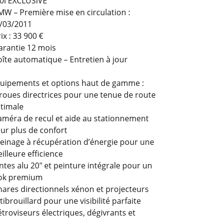
0I EXCLUSIVE
C'est v
W – Première mise en circulation :

/03/2011
ix : 33 900 €
rantie 12 mois
îte automatique – Entretien à jour
uipements et options haut de gamme :
roues directrices pour une tenue de route
timale
méra de recul et aide au stationnement
PORSCHE
ur plus de confort
540 CH
einage à récupération d’énergie pour une
TURBO 3,
illeure efficience
ntes alu 20" et peinture intégrale pour un
18/05

ok premium
119 900 €
ares directionnels xénon et projecteurs
Garantie
tibrouillard pour une visibilité parfaite
troviseurs électriques, dégivrants et