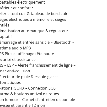
battables électriquement
térieur et confort :
llerie tout cuir & tableau de bord cuir
èges électriques à mémoire et sièges
ntilés
imatisation automatique & régulateur
aptatif
marrage et entrée sans clé – Bluetooth –
stème audio MP3
S Plus et affichage tête haute
curité et assistance :
S – ESP – Alerte franchissement de ligne –
dar anti-collision
tecteur de pluie & essuie-glaces
tomatiques
xations ISOFIX – Connexion SOS
arme & boulons antivol de roues
n fumeur – Carnet d’entretien disponible
visée et garantie 12 mois