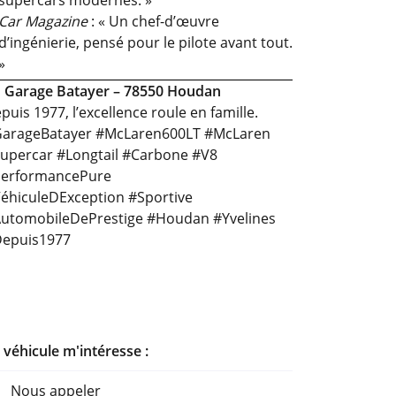
supercars modernes. »
Car Magazine
: « Un chef-d’œuvre
d’ingénierie, pensé pour le pilote avant tout.
»

Garage Batayer – 78550 Houdan
puis 1977, l’excellence roule en famille.
arageBatayer #McLaren600LT #McLaren
upercar #Longtail #Carbone #V8
erformancePure
éhiculeDException #Sportive
utomobileDePrestige #Houdan #Yvelines
epuis1977
 véhicule m'intéresse :
Nous appeler