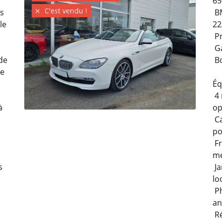
65
C'est vendu !
es
BM

le
22
Pr
Ga
de
Bo
ne
Éq
4 
à
op
Ca
po
Fr
me
s
Ja
lo
Ph
an
Ré