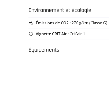
Découvrez
toutes les
Environnement et écologie
informations
utiles sur
Émissions de CO2 :
276 g/km (Classe G)
le site du

ministère
Vignette CRIT'Air :
Crit'air 1

de la
Transition
écologique
Équipements
et
solidaire
en vous
rendant
sur
ecologique-
solidaire.gouv.fr
.
Il existe
aujourd'hui
6 vignettes