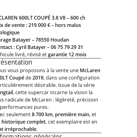
LAREN 600LT COUPÉ 3.8 V8 – 600 ch
ix de vente : 219 000 € – hors malus
ologique
rage Batayer – 78550 Houdan
ntact : Cyril Batayer – 06 75 79 29 31
hicule livré, révisé et
garantie 12 mois
résentation
us vous proposons à la vente une
McLaren
0LT Coupé
de
2019
, dans une configuration
rticulièrement désirable. Issue de la série
ngtail
, cette supercar incarne la vision la
us radicale de McLaren : légèreté, précision
 performances pures.
ec seulement
8 700 km
,
première main
, et
n
historique complet
, cet exemplaire est en
at irréprochable
.