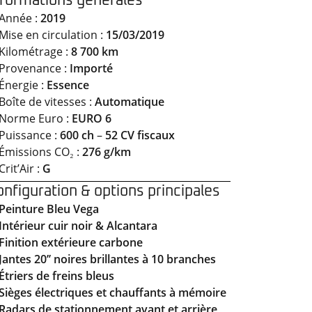
nformations générales
Année :
2019
Mise en circulation :
15/03/2019
Kilométrage :
8 700 km
Provenance :
Importé
Énergie :
Essence
Boîte de vitesses :
Automatique
Norme Euro :
EURO 6
Puissance :
600 ch
–
52 CV fiscaux
Émissions CO₂ :
276 g/km
Crit’Air :
G
onfiguration & options principales
Peinture Bleu Vega
Intérieur cuir noir & Alcantara
Finition extérieure carbone
Jantes 20’’ noires brillantes à 10 branches
Étriers de freins bleus
Sièges électriques et chauffants à mémoire
Radars de stationnement avant et arrière