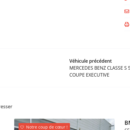
Véhicule précédent
MERCEDES BENZ CLASSE S 
COUPE EXECUTIVE
resser
B
Notre coup de cœur !
