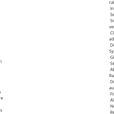
ra
In
Se
Si
ve
Cl
ad
Dé
Sy
GP
n
Sé
AB
Ra
Dé
au
a
Fi
re
Al
No
es
Ré