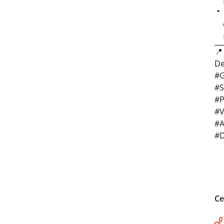

De
#G
#S
#P
#V
#A
#D
Ce