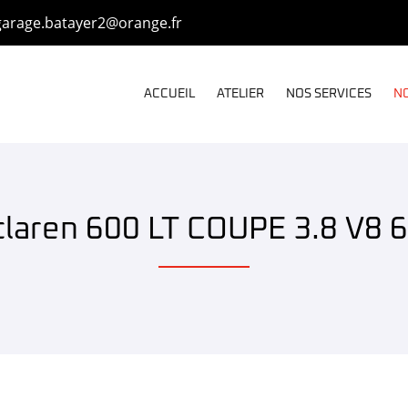
ACCUEIL
ATELIER
NOS SERVICES
NO
laren 600 LT COUPE 3.8 V8 
s
cules
el
Véhicules
o
(Euro
1
ulés
triculés
et
e
avant)
immatriculés
avant
ier
le
7