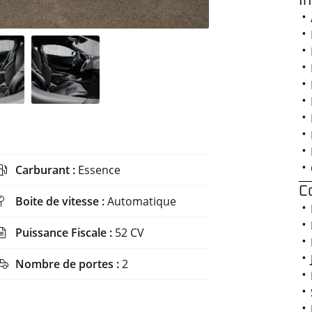
I
Carburant :
Essence

C
Boite de vitesse :
Automatique

Puissance Fiscale :
52 CV

Nombre de portes :
2
