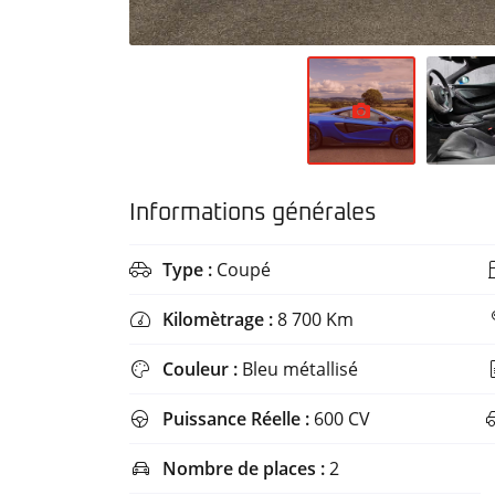
circulation
restreinte,
cliquez ici
pour voir
la liste des
zones
concernées
.
Il autorise
Informations générales
également
de circuler
Type :
Coupé
en cas de

pic de
Kilomètrage :
8 700 Km

pollution,
lorsque le
Couleur :
Bleu métallisé

préfet
autorise la
Puissance Réelle :
600 CV

circulation
différenciée.
Nombre de places :
2
