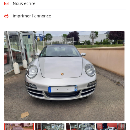
Il existe
Nous écrire
aujourd'hui 6
vignettes
Imprimer l'annonce
Crit’Air pour
les véhicules
particuliers :