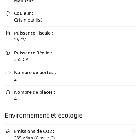
Manuelle
ACCUEIL
Couleur :
06 75 79 29 3

Gris métallisé
ATELIER
Puissance Fiscale :

NOS SERVICES
26 CV
OS VÉHICULES
Puissance Réelle :

Rejoignez-nous
355 CV
AVIS
Nombre de portes :

ACTUALITÉS
2
Restez infor
CONTACT
Nombre de places :

4
Inscription Newsl
Environnement et écologie
Émissions de CO2 :

285 g/km (Classe G)