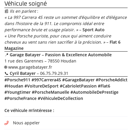
cas de pic de
Véhicule soigné
pollution,
📰
Ils en parlent
:
lorsque le
« La 997 Carrera 4S reste un sommet d’équilibre et d’élégance
préfet
dans l’histoire de la 911. Le compromis idéal entre
autorise la
performance brute et usage plaisir. »
–
Sport Auto
circulation
« Une Porsche puriste, pour ceux qui aiment conduire
différenciée.
cheveux au vent sans rien sacrifier à la précision. »
–
Flat 6
Magazine
Découvrez
📍
Garage Batayer – Passion & Excellence Automobile
toutes les
1 rue des Garennes – 78550 Houdan
informations
🌐
www.garagebatayer.fr
utiles sur le
📞
Cyril Batayer
– 06.75.79.29.31
site du
#Porsche911 #997Carrera4S #GarageBatayer #PorscheAddict
ministère de
#Houdan #VoitureDeSport #CabrioletPassion #Flat6
la Transition
#Youngtimer #PorscheManuelle #AutomobileDePrestige
écologique et
#PorscheFrance #VéhiculeDeCollection
solidaire en
vous rendant
Ce véhicule m'intéresse :
sur
ecologique-
Nous appeler
solidaire.gouv.fr
.