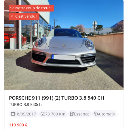
Notre coup de cœur !

C'est vendu !

PORSCHE 911 (991) (2) TURBO 3.8 540 CH
TURBO 3,8 540ch
18/05/2017
73 700 Km
Essence
Automatique




119 900 €