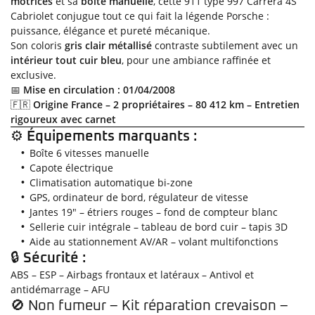
motrices
et sa
boîte manuelle
, cette 911 type 997 Carrera 4S
et
décem
visible sur le
Euro 5
– Date de mise en circulation : 1er janvier
de CO2
ou
entre
Cabriolet conjugue tout ce qui fait la légende Porsche :
6)
2005.
élevées
véhicule pour
2011
hybrides
le
immatriculés
puissance, élégance et pureté mécanique.
rechargeables.
1er
indiquer son
Euro 6b
– Date de mise en circulation : 1er
depuis
Unité
Son coloris
gris clair métallisé
contraste subtilement avec un
janvier
niveau de
le
septembre 2015
:
intérieur tout cuir bleu
, pour une ambiance raffinée et
2006
pollution.
En cochant cette case, vous consentez à recevoir nos propositions commerciales à
1er
g/km
Euro 6c
– Date de mise en circulation : 1er
et
exclusive.
l'adresse email indiqué ci-dessus. Vous pouvez vous désinscrire à tout moment en
janvier
utilisant
le formulaire de désinscription
.
le
Le certificat
septembre 2017
📅
Mise en circulation : 01/04/2008
2011.
31
est
🇫🇷
Origine France – 2 propriétaires – 80 412 km – Entretien
décembre
Inscription
obligatoire
rigoureux avec carnet
2010.
pour circuler
⚙️
Équipements marquants :
dans une
Boîte 6 vitesses manuelle
zone à
Capote électrique
circulation
Climatisation automatique bi-zone
restreinte,
GPS, ordinateur de bord, régulateur de vitesse
cliquez ici
Jantes 19" – étriers rouges – fond de compteur blanc
pour voir la
Sellerie cuir intégrale – tableau de bord cuir – tapis 3D
liste des
Aide au stationnement AV/AR – volant multifonctions
zones
🔒
Sécurité :
concernées
. Il
ABS – ESP – Airbags frontaux et latéraux – Antivol et
autorise
antidémarrage – AFU
également de
🚫 Non fumeur – Kit réparation crevaison –
circuler en