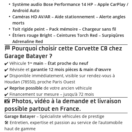
cas de pic de
Système audio Bose Performance 14 HP – Apple CarPlay /
pollution,
Android Auto
lorsque le
Caméras HD AV/AR – Aide stationnement – Alerte angles
préfet
morts
autorise la
Toit rigide peint – Pack mémoire – Chargeur sans fil
circulation
Étriers rouge Bright – Ceintures Torch Red – Surpiqûres
différenciée.
Adrenaline Red
🏁
Pourquoi choisir cette Corvette C8 chez
Découvrez
toutes les
Garage Batayer ?
informations
✔️ Véhicule
1ʳᵉ main
–
État proche du neuf
utiles sur le
✔️ Révisée et
garantie 12 mois pièces & main d’œuvre
site du
✔️ Disponible immédiatement, visible sur rendez-vous à
ministère de
Houdan (78550), proche Paris Ouest
la Transition
✔️
Reprise possible
de votre ancien véhicule
écologique et
✔️ Financement sur mesure – jusqu’à 72 mois
solidaire en
📸
Photos, vidéo à la demande et livraison
vous rendant
possible partout en France.
sur
Garage Batayer
– Spécialiste véhicules de prestige
ecologique-
🛠️ Entretien, expertise et passion au service de l’automobile
solidaire.gouv.fr
.
haut de gamme