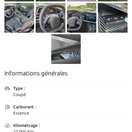
Informations générales
Type :

Une question 
Coupé
Carburant :
ACCUEIL

06 75 79 29 3
Essence
ATELIER
Kilomètrage :

27 000 Km