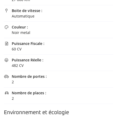
NOS SERVICES
Boite de vitesse :

OS VÉHICULES
Automatique
Rejoignez-nous
AVIS
Couleur :

Noir metal
ACTUALITÉS
Puissance Fiscale :

Restez infor
CONTACT
60 CV
Inscription Newsl
Puissance Réelle :

482 CV
Nombre de portes :

2
Nombre de places :

2
Environnement et écologie