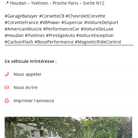
Il existe
📍 Houdan – Yvelines – Proche Paris – Sortie N12
aujourd'hui 6
vignettes
#GarageBatayer #CorvetteC8 #ChevroletCorvette
Crit’Air pour
#CorvetteFrance #V8Power #Supercar #VoitureDeSport
les véhicules
#AmericanMuscle #PerformanceCar #VoitureDeLuxe
particuliers :
#Houdan #Yvelines #PrestigeAuto #VoitureException
#CarbonFlash #BosePerformance #MagneticRideControl
Ce véhicule m'intéresse :
Nous appeler
Nous écrire
Imprimer l'annonce