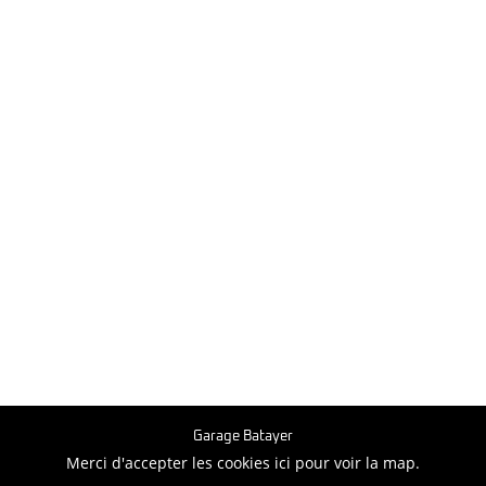
Garage Batayer
Merci d'accepter les cookies
ici
pour voir la map.