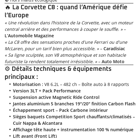
et
décem
visible sur le
Euro 5
– Date de mise en circulation : 1er janvier
de CO2
ou
entre
6)
2005.
🔥
La Corvette C8 : quand l’Amérique défie
élevées
véhicule pour
2011
hybrides
le
immatriculés
l’Europe
rechargeables.
1er
indiquer son
Euro 6b
– Date de mise en circulation : 1er
depuis
Unité
janvier
niveau de
« Une révolution dans l’histoire de la Corvette, avec un moteur
le
septembre 2015
:
2006
pollution.
central arrière et des performances à couper le souffle. »
En cochant cette case, vous consentez à recevoir nos propositions commerciales à
1er
–
g/km
Euro 6c
– Date de mise en circulation : 1er
et
l'adresse email indiqué ci-dessus. Vous pouvez vous désinscrire à tout moment en
janvier
L’Automobile Magazine
utilisant
le formulaire de désinscription
.
le
Le certificat
septembre 2017
2011.
« La C8 offre des sensations proches d'une Ferrari ou d'une
31
est
McLaren, pour un tarif bien plus accessible. »
–
Caradisiac
décembre
Inscription
obligatoire
2010.
« Sa ligne sculptée, son V8 atmosphérique et son habitacle
pour circuler
futuriste la rendent totalement irrésistible. »
–
Auto Moto
dans une
⚙️
Détails techniques & équipements
zone à
principaux :
circulation
restreinte,
Motorisation :
V8 6.2L – 482 ch – Boîte auto à 8 rapports
cliquez ici
Version 3LT + Pack Performance
pour voir la
Suspension active Magnetic Ride Control
liste des
Jantes aluminium 5 branches 19"/20" finition Carbon Flash
zones
Échappement sport – Pack Carbone intérieur
concernées
. Il
Sièges baquets Competition Sport chauffants/climatisés –
autorise
Cuir Nappa & Alcantara
également de
Affichage tête haute + instrumentation 100 % numérique
circuler en
Lift avant (Front Lift)