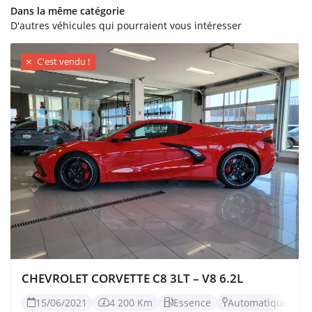
Dans la même catégorie
D'autres véhicules qui pourraient vous intéresser
C'est vendu !

CHEVROLET CORVETTE C8 3LT – V8 6.2L
15/06/2021
4 200 Km
Essence
Automatique



