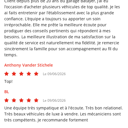
Client depuis plus de 20 ans du garage Batayer, j’ai eu
l’occasion d’acheter plusieurs véhicules de top qualité. Je les
ai faits entretenir par l’établissement avec la plus grande
confiance. L’équipe a toujours su apporter un soin
irréprochable. Elle me prête la meilleure écoute pour
En cochant cette case, vous consentez à recevoir nos propositions commerciales à
prodiguer des conseils pertinents qui répondent à mes
l'adresse email indiqué ci-dessus. Vous pouvez vous désinscrire à tout moment en
utilisant
le formulaire de désinscription
.
besoins. La meilleure illustration de ma satisfaction sur la
qualité de service est naturellement ma fidélité. Je remercie
Inscription
sincèrement la famille pour son accompagnement au fil du
temps.
Anthony Vander Stichele
Le 09/06/2026
Top!
BL
Le 09/06/2026
Une équipe très sympatique et à l'écoute. Très bon relationel.
Très beaux véhicules de luxe à vendre. Les mécaniciens sont
très compétents. Je recommande fortement