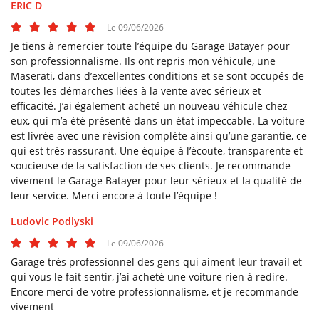
ERIC D
Le 09/06/2026
Je tiens à remercier toute l’équipe du Garage Batayer pour
son professionnalisme. Ils ont repris mon véhicule, une
Maserati, dans d’excellentes conditions et se sont occupés de
toutes les démarches liées à la vente avec sérieux et
efficacité. J’ai également acheté un nouveau véhicule chez
eux, qui m’a été présenté dans un état impeccable. La voiture
Une question 
est livrée avec une révision complète ainsi qu’une garantie, ce
qui est très rassurant. Une équipe à l’écoute, transparente et
soucieuse de la satisfaction de ses clients. Je recommande
ACCUEIL
06 75 79 29 3
vivement le Garage Batayer pour leur sérieux et la qualité de
leur service. Merci encore à toute l’équipe !
ATELIER
Ludovic Podlyski
NOS SERVICES
Le 09/06/2026
OS VÉHICULES
Garage très professionnel des gens qui aiment leur travail et
Rejoignez-nous
qui vous le fait sentir, j’ai acheté une voiture rien à redire.
Encore merci de votre professionnalisme, et je recommande
AVIS
vivement