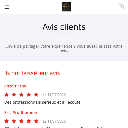


1, rue des Garennes
78550 HOUDAN
06 75 79 29 31
Avis clients
Envie de partager votre expérience ? Vous aussi, laissez votre
avis.
Ils ont laissé leur avis
enzo Perny
Adresse email de réception

Le 11/07/2026
Des professionnels sérieux et à l écoute
Recopier le code ci-contre

Eric Prodhomme
Rafraîchir le captcha

Le 11/07/2026