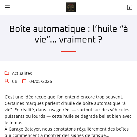


1, rue des Garennes
78550 HOUDAN
06 75 79 29 31
Boîte automatique : l’huile “à
vie”… vraiment ?
Actualités

CB
04/05/2026


Adresse email de réception

C’est une idée reçue que l’on entend encore trop souvent.
Certaines marques parlent d’huile de boîte automatique “à
vie”. En réalité, dans l’usage réel — surtout sur des véhicules
Recopier le code ci-contre

puissants ou lourds — cette huile se dégrade bel et bien avec
le temps.
Rafraîchir le captcha

À Garage Batayer, nous constatons régulièrement des boîtes
qui commencent à montrer des signes de fatigue…