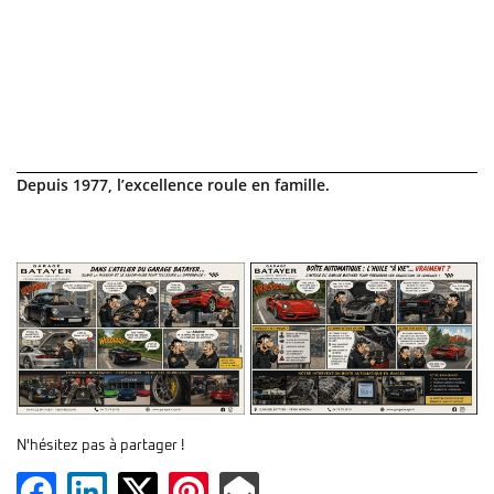
Une question 
ACCUEIL
06 75 79 29 3
ATELIER
NOS SERVICES
Depuis 1977, l’excellence roule en famille.
OS VÉHICULES
Rejoignez-nous
AVIS
ACTUALITÉS
Restez infor
CONTACT
Inscription Newsl
N'hésitez pas à partager !