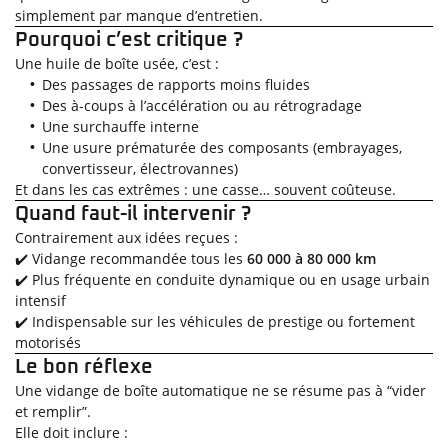
simplement par manque d’entretien.
Pourquoi c’est critique ?
Une huile de boîte usée, c’est :
Des passages de rapports moins fluides
En cochant cette case, vous consentez à recevoir nos propositions commerciales à
Des à-coups à l’accélération ou au rétrogradage
l'adresse email indiqué ci-dessus. Vous pouvez vous désinscrire à tout moment en
utilisant
le formulaire de désinscription
.
Une surchauffe interne
Une usure prématurée des composants (embrayages,
Inscription
convertisseur, électrovannes)
Et dans les cas extrêmes : une casse… souvent coûteuse.
Quand faut-il intervenir ?
Contrairement aux idées reçues :
✔️ Vidange recommandée tous les
60 000 à 80 000 km
✔️ Plus fréquente en conduite dynamique ou en usage urbain
intensif
✔️ Indispensable sur les véhicules de prestige ou fortement
motorisés
Le bon réflexe
Une vidange de boîte automatique ne se résume pas à “vider
et remplir”.
Elle doit inclure :